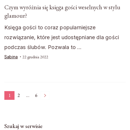
Czym wyróżnia się księga gości weselnych w stylu
glamour?
Księga gości to coraz popularniejsze
rozwiązanie, które jest udostępniane dla gości
podczas ślubów. Pozwala to …
Sabina
22 grudnia 2022
Stronicowanie
1
2
…
6
Strona
Strona
Strona
wpisów
Szukaj w serwisie