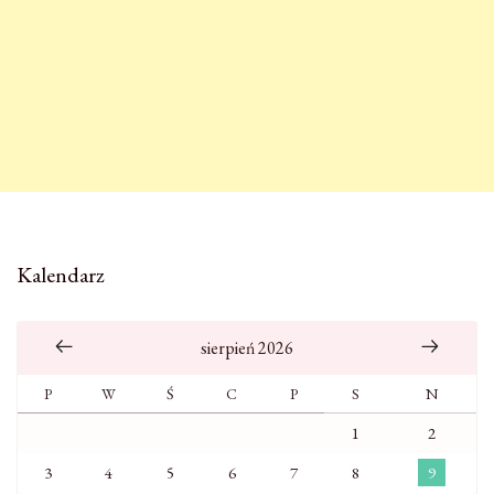
Kalendarz
sierpień 2026
P
W
Ś
C
P
S
N
1
2
3
4
5
6
7
8
9