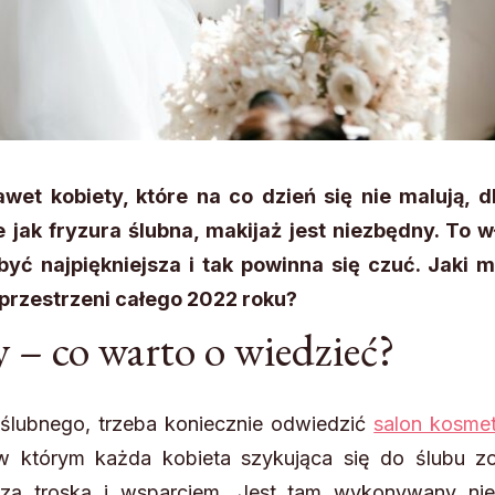
et kobiety, które na co dzień się nie malują, d
 jak fryzura ślubna, makijaż jest niezbędny. To w
być najpiękniejsza i tak powinna się czuć. Jaki m
przestrzeni całego 2022 roku?
 – co warto o wiedzieć?
ślubnego, trzeba koniecznie odwiedzić
salon kosme
 w którym każda kobieta szykująca się do ślubu zo
szą troską i wsparciem. Jest tam wykonywany nie