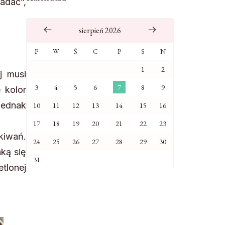
adać”,
sierpień 2026
P
W
Ś
C
P
S
N
1
2
j musi
3
4
5
6
7
8
9
 kolor
 jednak
10
11
12
13
14
15
16
17
18
19
20
21
22
23
kiwań.
24
25
26
27
28
29
30
aką się
31
tlonej