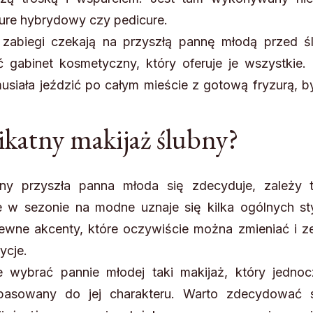
icure hybrydowy czy pedicure.
 zabiegi czekają na przyszłą pannę młodą przed ś
 gabinet kosmetyczny, który oferuje je wszystkie. 
usiała jeździć po całym mieście z gotową fryzurą, b
ikatny makijaż ślubny?
bny przyszła panna młoda się zdecyduje, zależy t
e w sezonie na modne uznaje się kilka ogólnych styl
ewne akcenty, które oczywiście można zmieniać i z
ycje.
wybrać pannie młodej taki makijaż, który jednoc
pasowany do jej charakteru. Warto zdecydować 