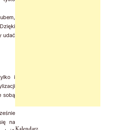
lubem,
Dzięki
y udać
ylko i
izacji
e sobą
ześnie
się na
Kalendarz