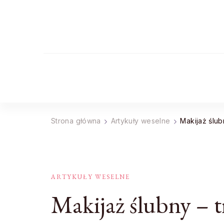
Strona główna
Artykuły weselne
Makijaż ślub
ARTYKUŁY WESELNE
Makijaż ślubny – 