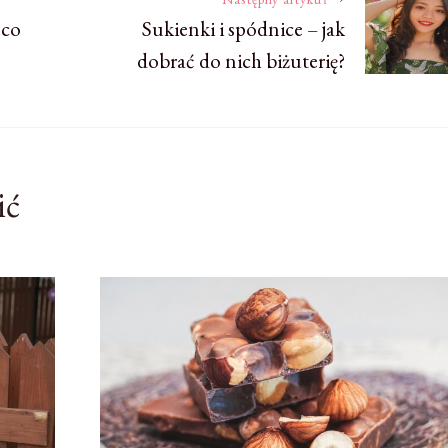
 co
Sukienki i spódnice – jak
dobrać do nich biżuterię?
ić