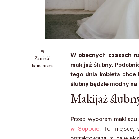
W obecnych czasach naw
we
Zamieść
makijaż ślubny. Podobnie
wpisie
komentarz
Makijaż
tego dnia kobieta chce 
ślubny
ślubny będzie modny na 
–
Makijaż ślubny
trendy
2022
Przed wyborem makijażu 
w Sopocie
. To miejsce,
potraktowana z najwięk