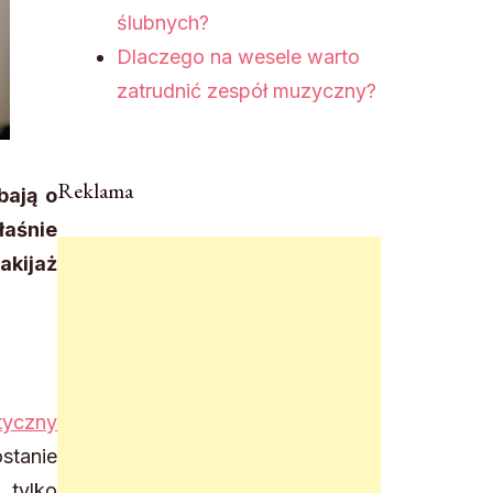
ślubnych?
Dlaczego na wesele warto
zatrudnić zespół muzyczny?
Reklama
bają o
łaśnie
akijaż
tyczny
stanie
 tylko