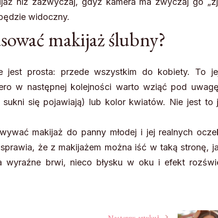
ijaż niż zazwyczaj, gdyż kamera ma zwyczaj go „zj
 będzie widoczny.
sować makijaż ślubny?
 jest prosta: przede wszystkim do kobiety. To je
ro w następnej kolejności warto wziąć pod uwagę
 sukni się pojawiają) lub kolor kwiatów. Nie jest to
wywać makijaż do panny młodej i jej realnych ocze
 sprawia, że z makijażem można iść w taką stronę, j
 wyraźne brwi, nieco błysku w oku i efekt rozświe
Następny artykuł