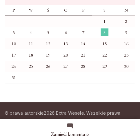
P
W
Ś
C
P
S
N
1
2
3
4
5
6
7
8
9
10
11
12
13
14
15
16
17
18
19
20
21
22
23
24
25
26
27
28
29
30
31
© prawa autorskie2026
Extra Wesele
. Wszelkie prawa
zastrzeżone.
Magazyn Modowy | Stworzony przez
Blossom
Themes
.
Wspierany przez
WordPress
.
we
Zamieść komentarz
wpisie